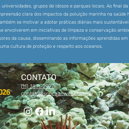
 universidades, grupos de idosos e parques locais. Ao final da
reensão clara dos impactos da poluição marinha na saúde
também se motivar a adotar práticas diárias mais sustentáve
 se envolverem em iniciativas de limpeza e conservação ambi
sores da causa, disseminando as informações aprendidas em 
 uma cultura de proteção e respeito aos oceanos.
CONTATO
(
11) 3871-2997
contato@spoceanweek.com.br