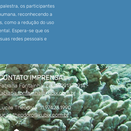
 palestra, os participantes
 humana, reconhecendo a
is, como a redução do uso
ental. Espera-se que os
suas redes pessoais e
CONTATO IMPRENSA​
Fabiana Fontainha: cel: 11.99137.7914
fabiana.fontainha@kubix.com.br
Lucila Theodoro: 11.97423.1990
lucila.theodoro@kubix.com.br