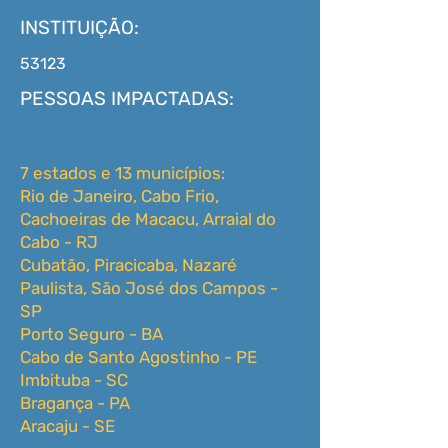
INSTITUIÇÃO:
53123
PESSOAS IMPACTADAS:
7 estados e 13 municípios:
Rio de Janeiro, Cabo Frio,
Cachoeiras de Macacu, Arraial do
Cabo - RJ
Cubatão, Piracicaba, Nazaré
Paulista, São José dos Campos -
SP
Porto Seguro - BA
Cabo de Santo Agostinho - PE
Imbituba - SC
Bragança - PA
Aracaju - SE