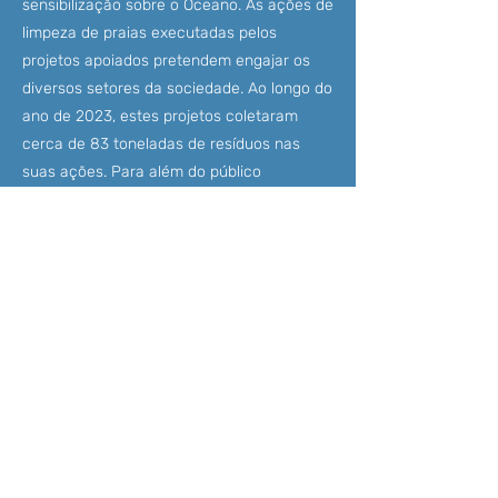
sensibilização sobre o Oceano. As ações de
limpeza de praias executadas pelos
projetos apoiados pretendem engajar os
diversos setores da sociedade. Ao longo do
ano de 2023, estes projetos coletaram
cerca de 83 toneladas de resíduos nas
suas ações. Para além do público
alcançado nas ações dos projetos,
esperam mobilizar a sua força de trabalho
para participação nestas ações e difundir
junto a este público a importância da
conservação do Oceano para os negócios,
para a sociedade e para o planeta.