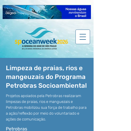
Limpeza de praias, rios e
mangeuzais do Programa
Petrobras Socioambiental
Projetos apoiados pela Petrobras realizaram
limpezas de praias, rios e manguezais e
Petrobras mobilizou sua força de trabalho para
a ação/reflexão por meio do voluntariado e
ações de comunicação.
Petrobras