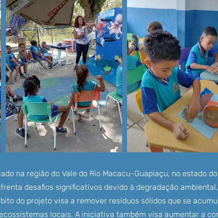
zado na região do Vale do Rio Macacu-Guapiaçu, no estado do 
frenta desafios significativos devido à degradação ambienta
bito do projeto visa a remover resíduos sólidos que se acum
 ecossistemas locais. A iniciativa também visa aumentar a co