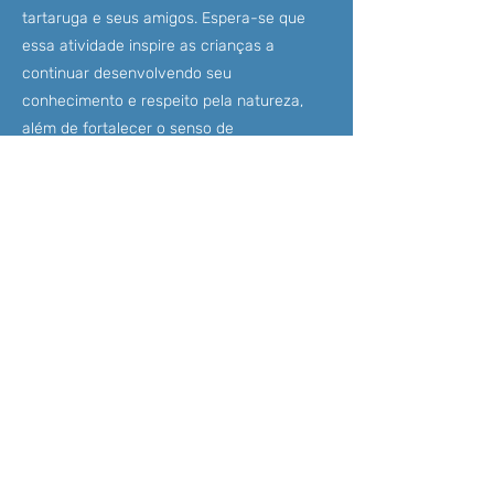
tartaruga e seus amigos. Espera-se que
essa atividade inspire as crianças a
continuar desenvolvendo seu
conhecimento e respeito pela natureza,
além de fortalecer o senso de
pertencimento ao ambiente. O objetivo é
que ao término da atividade, as crianças
sintam-se não só informadas, mas também
motivadas a agir em prol da preservação
dos oceanos.
CONTATO
(
11) 3871-2997
contato@spoceanweek.com.br